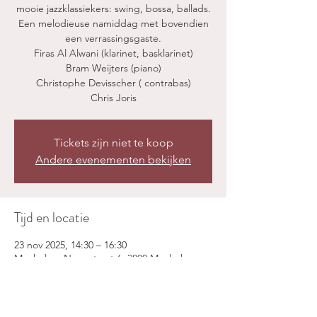
mooie jazzklassiekers: swing, bossa, ballads.
Een melodieuse namiddag met bovendien
een verrassingsgaste.
Firas Al Alwani (klarinet, basklarinet)
Bram Weijters (piano)
Christophe Devisscher ( contrabas)
Chris Joris
Tickets zijn niet te koop
Andere evenementen bekijken
Tijd en locatie
23 nov 2025, 14:30 – 16:30
Mechelen, Nauwstraat 6, 2800 Mechelen,
België